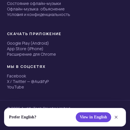
Состояние офлайн-музыки
Офлайн-музыка: объяснение
Условия и конфиденциальность
СКАЧАТЬ ПРИЛОЖЕНИЕ
Google Play (Android)
App Store (iPhone)
Расширение для Chrome
МЫ В СОЦСЕТЯХ
Facebook
X / Twitter — @AudifyP
YouTube
© 2026 Audify Tech Private Limited
Данные на этой странице проверены 6 июля 2026 г. ·
Ещё от
✕
Prefer English?
View in English
Audify Tech