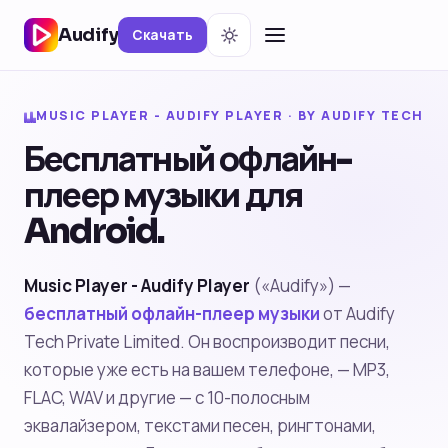
Audify
Скачать
MUSIC PLAYER - AUDIFY PLAYER · BY AUDIFY TECH
Бесплатный офлайн-
плеер музыки для
Android.
Music Player - Audify Player
(«Audify») —
бесплатный офлайн-плеер музыки
от Audify
Tech Private Limited. Он воспроизводит песни,
которые уже есть на вашем телефоне, — MP3,
FLAC, WAV и другие — с 10-полосным
эквалайзером, текстами песен, рингтонами,