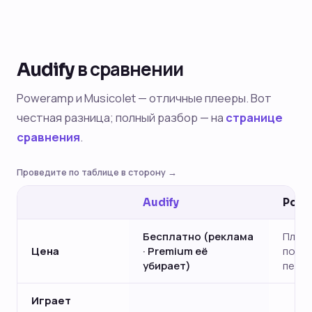
Audify в сравнении
Poweramp и Musicolet — отличные плееры. Вот
честная разница; полный разбор — на
странице
сравнения
.
Проведите по таблице в сторону →
Audify
Pow
Бесплатно (реклама
Платн
Цена
· Premium её
посл
убирает)
пери
Играет