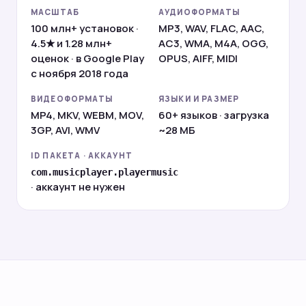
МАСШТАБ
АУДИОФОРМАТЫ
100 млн+ установок ·
MP3, WAV, FLAC, AAC,
4.5★ и 1.28 млн+
AC3, WMA, M4A, OGG,
оценок · в Google Play
OPUS, AIFF, MIDI
с ноября 2018 года
ВИДЕОФОРМАТЫ
ЯЗЫКИ И РАЗМЕР
MP4, MKV, WEBM, MOV,
60+ языков · загрузка
3GP, AVI, WMV
~28 МБ
ID ПАКЕТА · АККАУНТ
com.musicplayer.playermusic
· аккаунт не нужен