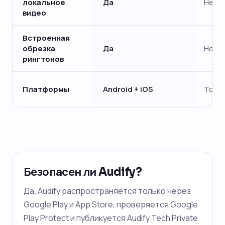
локальное
Да
Нет —
видео
Встроенная
обрезка
Да
Нет
рингтонов
Платформы
Android + iOS
Тольк
Безопасен ли Audify?
Да. Audify распространяется только через
Google Play и App Store, проверяется Google
Play Protect и публикуется Audify Tech Private