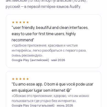
английском (13 195) и португальском (10 294);
русский — в первой пятёрке языков Audify.
★★★★★
"user friendly, beautiful and clean interfaces,
easy to use for first time users, highly
recommend"
«Удобное приложение, красивые и чистые
интерфейсы, легко разобраться с первого раза,
очень рекомендую».
Google Play (английский) · май 2026
★★★★★
"Eu amo esse app, O bom é que você pode usar
em qualquer lugar sem internet 😃"
«Обожаю это приложение; здорово, что им можно
пользоваться где угодно без интернета».
Google Play (португальский) · июнь 2026