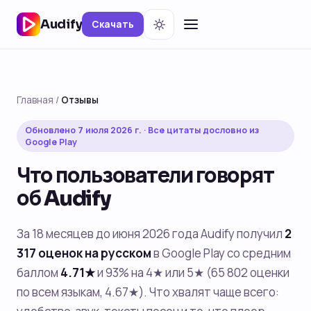
Audify
Скачать
Главная
/
Отзывы
Обновлено 7 июля 2026 г. · Все цитаты дословно из
Google Play
Что пользователи говорят
об Audify
За 18 месяцев до июня 2026 года Audify получил
2
317 оценок на русском
в Google Play со средним
баллом
4.71★
и 93% на 4★ или 5★ (65 802 оценки
по всем языкам, 4.67★). Что хвалят чаще всего: