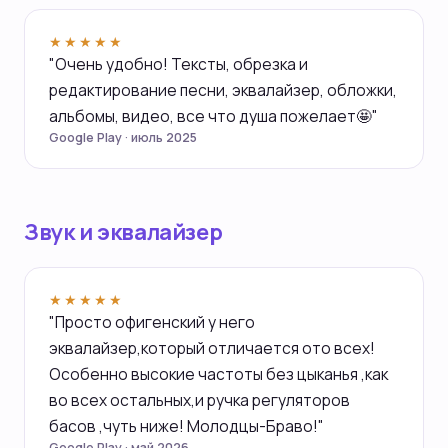
★★★★★
"Очень удобно! Тексты, обрезка и
редактирование песни, эквалайзер, обложки,
альбомы, видео, все что душа пожелает🤩"
Google Play · июль 2025
Звук и эквалайзер
★★★★★
"Просто офигенский у него
эквалайзер,который отличается ото всех!
Особенно высокие частоты без цыканья ,как
во всех остальных,и ручка регуляторов
басов ,чуть ниже! Молодцы-Браво!"
Google Play · май 2026